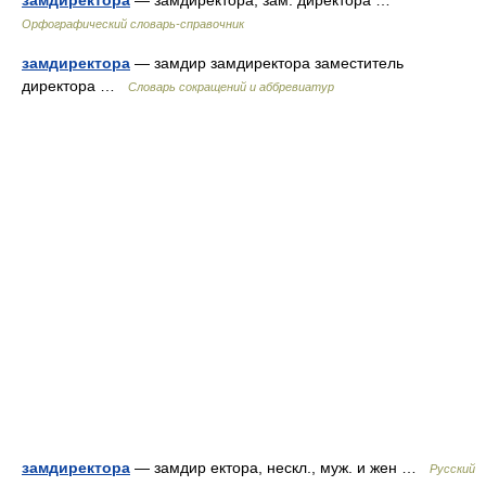
замдиректора
— замдиректора, зам. директора …
Орфографический словарь-справочник
замдиректора
— замдир замдиректора заместитель
директора …
Словарь сокращений и аббревиатур
замдиректора
— замдир ектора, нескл., муж. и жен …
Русский